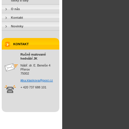
šátky a šály
O nás
Kontakt
Novinky
KONTAKT
Ručně malované
hedvábí JK
Nábř. dr. E. Beneše 4
Přerov
75002
jitka.kl
askova@p
ost.cz
+ 420 737 688 101