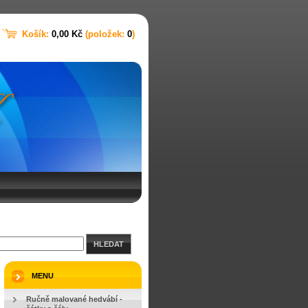
Košík:
0,00 Kč
(položek:
0
)
HLEDAT
MENU
Ručně malované hedvábí -