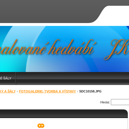
É ŠÁLY
KY A ŠÁLY
FOTOGALERIE: TVORBA A VÝSTAVY
SDC10158.JPG
Hledat: