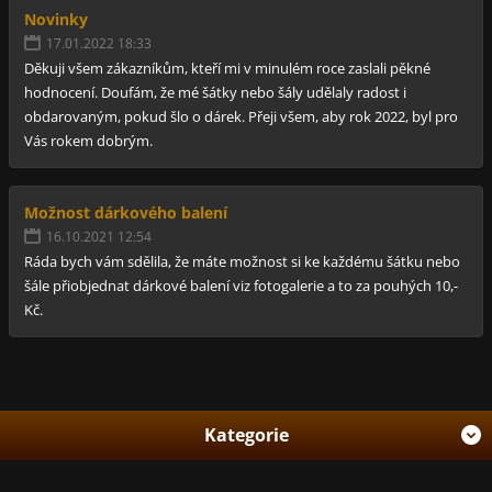
Novinky
17.01.2022 18:33
Děkuji všem zákazníkům, kteří mi v minulém roce zaslali pěkné
hodnocení. Doufám, že mé šátky nebo šály udělaly radost i
obdarovaným, pokud šlo o dárek. Přeji všem, aby rok 2022, byl pro
Vás rokem dobrým.
Možnost dárkového balení
16.10.2021 12:54
Ráda bych vám sdělila, že máte možnost si ke každému šátku nebo
šále přiobjednat dárkové balení viz fotogalerie a to za pouhých 10,-
Kč.
Kategorie