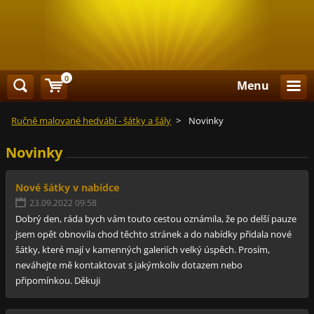
0
Menu
Ručně malované hedvábí - šátky a šály
>
Novinky
Novinky
Nové šátky v nabídce
23.09.2022 09:58
Dobrý den, ráda bych vám touto cestou oznámila, že po delší pauze
jsem opět obnovila chod těchto stránek a do nabídky přidala nové
šátky, které mají v kamenných galeriích velký úspěch. Prosím,
neváhejte mě kontaktovat s jakýmkoliv dotazem nebo
připomínkou. Děkuji