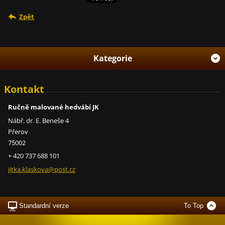
Zpět
Kategorie
Kontakt
Ručně malované hedvábí JK
Nábř. dr. E. Beneše 4
Přerov
75002
+ 420 737 688 101
jitka.kl
askova@p
ost.cz
Standardní verze
To Top