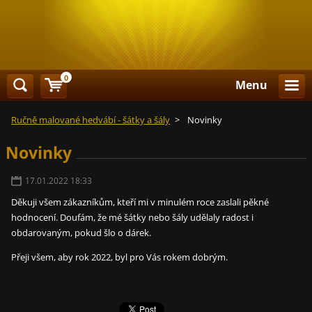
0
Menu
Ručně malované hedvábí - šátky a šály
>
Novinky
Novinky
17.01.2022 18:33
Děkuji všem zákazníkům, kteří mi v minulém roce zaslali pěkné
hodnocení. Doufám, že mé šátky nebo šály udělaly radost i
obdarovaným, pokud šlo o dárek.
Přeji všem, aby rok 2022, byl pro Vás rokem dobrým.